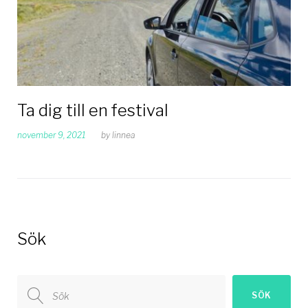
Ta dig till en festival
november 9, 2021
by
linnea
Sök
Search
SÖK
for: