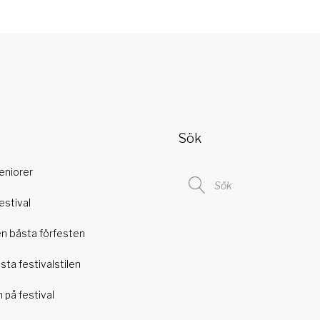
Sök
Search
seniorer
for:
festival
en bästa förfesten
ästa festivalstilen
h på festival