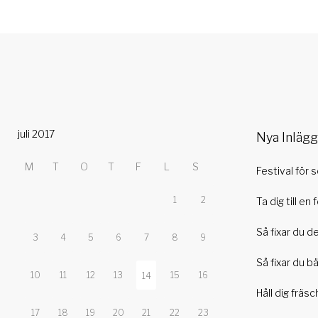
juli 2017
Nya Inlägg
M
T
O
T
F
L
S
Festival för 
1
2
Ta dig till en 
Så fixar du d
3
4
5
6
7
8
9
Så fixar du b
10
11
12
13
15
16
14
Håll dig fräsc
17
18
19
20
21
22
23