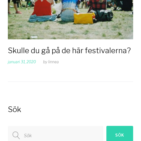
Skulle du gå på de här festivalerna?
januari 31, 2020
by
linnea
Sök
Search
SÖK
for: