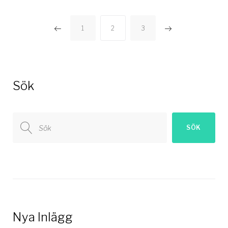
Sidnumrering
1
2
3
för
inlägg
Sök
Search
SÖK
for:
Nya Inlägg